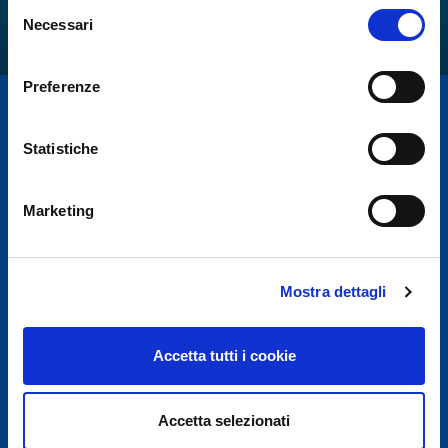
Selezione
Necessari
del
consenso
Preferenze
Statistiche
Marketing
Per motivi di sicurezza e in accordo con disposizioni
Mostra dettagli
E.N.A.C.
(Ente Nazionale Aviazione Civile),
l'Aeroporto Internazionale di Napoli è chiuso dalle 22:30
Accetta tutti i cookie
alle 03:30, salvo eccezionale ritardo voli.
Accetta selezionati
Hai bisogno di assistenza?