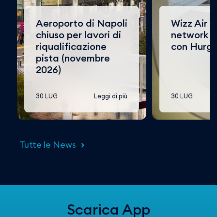
Aeroporto di Napoli
Wizz Air a
chiuso per lavori di
network d
riqualificazione
con Hurg
pista (novembre
2026)
30 LUG
Leggi di più
30 LUG
Tutte le News
Scarica App