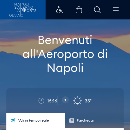
Home - Aeroporti di Napoli
Benvenuti
all'Aeroporto di
Napoli
15:16
33°
Voli in tempo reale
Parcheggi