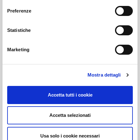
consenso
Contrattazione collettiva
Preferenze
Contrattazione integrativa
Statistiche
Selezione del personale
Enti controllati
Marketing
Provvedimenti
Controlli sulle imprese
Mostra dettagli
Bandi di gara e contratti
Accetta tutti i cookie
Bilanci
Accetta selezionati
Beni immobili e gestione patrimonio
Controlli e rilievi sull'amministrazione
Usa solo i cookie necessari