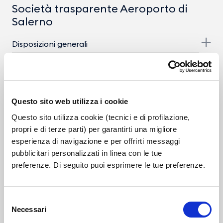
Società trasparente Aeroporto di
Salerno
Disposizioni generali
Organizzazione
Consulenti e Collaboratori
Questo sito web utilizza i cookie
Personale
Questo sito utilizza cookie (tecnici e di profilazione,
propri e di terze parti) per garantirti una migliore
Dirigenti
esperienza di navigazione e per offrirti messaggi
pubblicitari personalizzati in linea con le tue
Dotazione organica
preferenze. Di seguito puoi esprimere le tue preferenze.
Personale non a tempo indeterminato
Tassi di assenza
Selezione
Necessari
Incarichi conferiti e autorizzati ai dipendenti
del