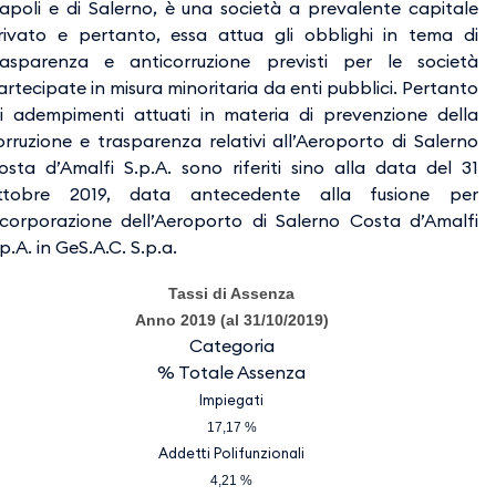
apoli e di Salerno, è una società a prevalente capitale
rivato e pertanto, essa attua gli obblighi in tema di
rasparenza e anticorruzione previsti per le società
artecipate in misura minoritaria da enti pubblici. Pertanto
li adempimenti attuati in materia di prevenzione della
orruzione e trasparenza relativi all’Aeroporto di Salerno
osta d’Amalfi S.p.A. sono riferiti sino alla data del 31
ttobre 2019, data antecedente alla fusione per
ncorporazione dell’Aeroporto di Salerno Costa d’Amalfi
p.A. in GeS.A.C. S.p.a.
Tassi di Assenza
Anno 2019 (al 31/10/2019)
Categoria
% Totale Assenza
Impiegati
17,17 %
Addetti Polifunzionali
4,21 %