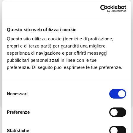
Controlli sulle imprese
Bandi di gara e contratti
Questo sito web utilizza i cookie
Bilanci
Questo sito utilizza cookie (tecnici e di profilazione,
propri e di terze parti) per garantirti una migliore
Beni immobili e gestione patrimonio
esperienza di navigazione e per offrirti messaggi
pubblicitari personalizzati in linea con le tue
Controlli e rilievi sull'amministrazione
preferenze. Di seguito puoi esprimere le tue preferenze.
Servizi erogati
Selezione
Altri contenuti - Corruzione
Necessari
del
consenso
Preferenze
Torna alla Società Trasparente
Statistiche