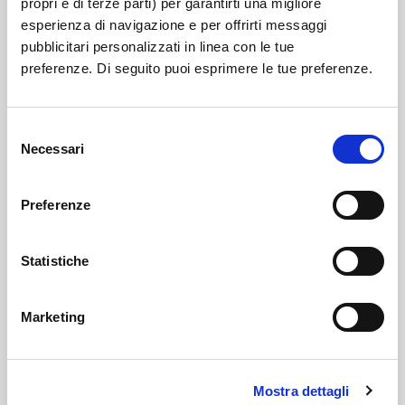
propri e di terze parti) per garantirti una migliore
esperienza di navigazione e per offrirti messaggi
Enti controllati
pubblicitari personalizzati in linea con le tue
preferenze. Di seguito puoi esprimere le tue preferenze.
Provvedimenti
Controlli sulle imprese
Selezione
Necessari
del
Bandi di gara e contratti
consenso
Bilanci
Preferenze
Bilancio preventivo e consuntivo
Statistiche
Beni immobili e gestione patrimonio
Marketing
Controlli e rilievi sull'amministrazione
Servizi erogati
Mostra dettagli