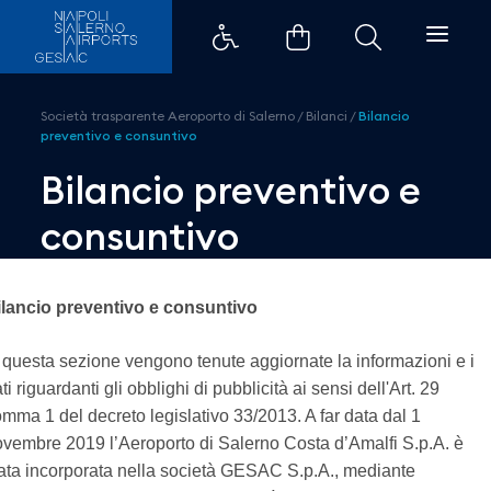
Bilancio preventivo e consuntivo
Società trasparente Aeroporto di Salerno
/
Bilanci
/
Bilancio
preventivo e consuntivo
Bilancio preventivo e
consuntivo
ilancio preventivo e consuntivo
 questa sezione vengono tenute aggiornate la informazioni e i
ti riguardanti gli obblighi di pubblicità ai sensi dell'Art. 29
mma 1 del decreto legislativo 33/2013. A far data dal 1
vembre 2019 l’Aeroporto di Salerno Costa d’Amalfi S.p.A. è
ata incorporata nella società GESAC S.p.A., mediante