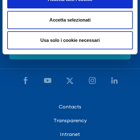
For security reasons and in accordance with E.N.A.C.
(National Civil Aviation Authority), Naples International
Accetta selezionati
Airport is closed from 10.30pm to 3.30am, except for
exceptional flight delays.
Usa solo i cookie necessari
Need Help?
Contacts
Transparency
Intranet