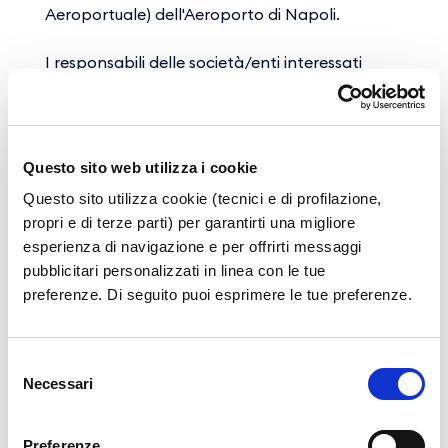
Aeroportuale) dell'Aeroporto di Napoli.
I responsabili delle società/enti interessati
devono presentare richiesta di partecipazione
all'indirizzo
trainingmanagement@gesac.it
inviando 1) recapiti della società/ente 2)
motivazione 3) elenco dei partecipanti con
Questo sito web utilizza i cookie
relativi contatti mail.
Questo sito utilizza cookie (tecnici e di profilazione,
propri e di terze parti) per garantirti una migliore
Gli elenchi dei partecipanti devono essere
esperienza di navigazione e per offrirti messaggi
predisposti utilizzando i moduli di seguito
pubblicitari personalizzati in linea con le tue
allegati in formato CSV o in alternativa XLS:
preferenze. Di seguito puoi esprimere le tue preferenze.
Scarica il format Elenco Partecipanti (CSV)
Scarica il format Elenco Partecipanti (XLS)
Selezione
Necessari
del
consenso
Entro 48
ore dalla richiesta ciascun utente
riceverà un'e-mail di conferma con credenziali
Preferenze