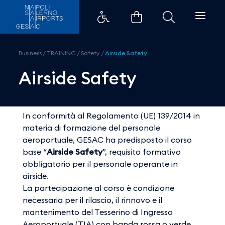
Airside Safety - Aeroporti di Na
Business
/
TRAINING
/
Safety
/
Airside Safety
Airside Safety
In conformità al Regolamento (UE) 139/2014 in
materia di formazione del personale
aeroportuale, GESAC ha predisposto il corso
base “
Airside Safety
”, requisito formativo
obbligatorio per il personale operante in
airside.
La partecipazione al corso è condizione
necessaria per il rilascio, il rinnovo e il
mantenimento del Tesserino di Ingresso
Aeroportuale (TIA) con banda rossa o verde.