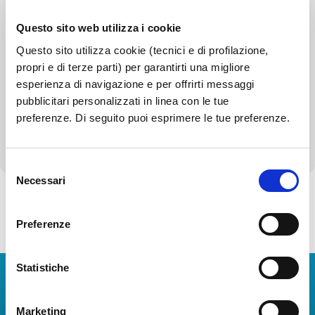
Bilanci
Questo sito web utilizza i cookie
Beni immobili e gestione patrimonio
Questo sito utilizza cookie (tecnici e di profilazione,
Controlli e rilievi sull'amministrazione
propri e di terze parti) per garantirti una migliore
esperienza di navigazione e per offrirti messaggi
Servizi erogati
pubblicitari personalizzati in linea con le tue
preferenze. Di seguito puoi esprimere le tue preferenze.
Altri contenuti - Corruzione
Selezione
Necessari
del
consenso
Preferenze
Torna alla Società Trasparente
Statistiche
Download Apps
Marketing