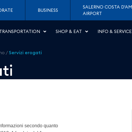
ti di Napoli
SALERNO COSTA D'AM
ORATE
BUSINESS
AIRPORT
TRANSPORTATION
SHOP & EAT
INFO & SERVICE
rno
/
Servizi erogati
ti
 informazioni secondo quanto