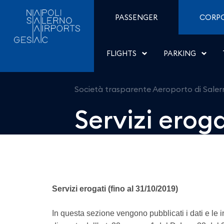
Servizi erogati - Aeropor
Skip to Content
PASSENGER
CORP
FLIGHTS
PARKING
Società trasparente Aeroporto di Sale
Servizi eroga
Servizi erogati (fino al 31/10/2019)
In questa sezione vengono pubblicati i dati e le