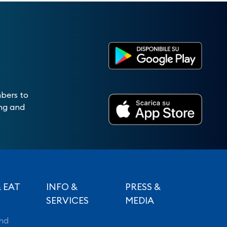
mbers to
ing and
 EAT
INFO &
PRESS &
SERVICES
MEDIA
nd