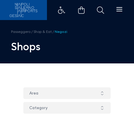
Safe Bag - Aeroporti di Napoli
Passeggero
/
Shop & Eat
/
Negozi
Shops