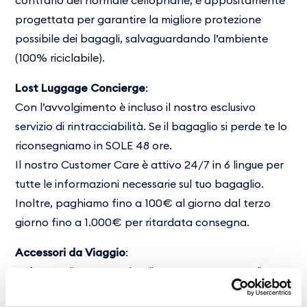
contrario del normale cellophane, è appositamente
progettata per garantire la migliore protezione
possibile dei bagagli, salvaguardando l’ambiente
(100% riciclabile).
Lost Luggage Concierge
:
Con l’avvolgimento è incluso il nostro esclusivo
servizio di rintracciabilità. Se il bagaglio si perde te lo
riconsegniamo in SOLE 48 ore.
Il nostro Customer Care è attivo 24/7 in 6 lingue per
tutte le informazioni necessarie sul tuo bagaglio.
Inoltre, paghiamo fino a 100€ al giorno dal terzo
giorno fino a 1.000€ per ritardata consegna.
Accessori da Viaggio
:
Safe Bag dispone anche di una vasta gamma di
articoli da viaggio, come accessori di sicurezza