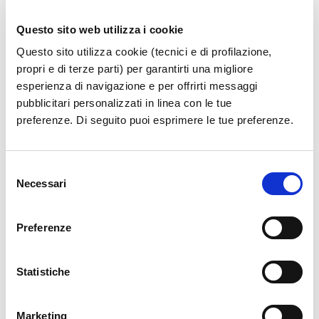
(lucchetti, cinghie, borse, valigie di varie dimensioni
ecc..) e accessori comfort come (Adattatori, cuscini
Questo sito web utilizza i cookie
per il collo,…) e avvolgimento di bagagli di grandi
Questo sito utilizza cookie (tecnici e di profilazione,
dimensioni.
propri e di terze parti) per garantirti una migliore
esperienza di navigazione e per offrirti messaggi
Pesa e Risparmia
:
pubblicitari personalizzati in linea con le tue
Safe Bag dispone anche del servizio di pesatura
preferenze. Di seguito puoi esprimere le tue preferenze.
bagagli, gli specialisti Safe Bag si aggiornano
quotidianamente sul limite massimo di peso per
Selezione
ciascuna delle principali
Necessari
del
compagnie aeree, in modo da assicurare al cliente un
consenso
servizio informativo al cliente sulle attuali restrizioni.
Preferenze
Le bilance sono operative 24 ore su 24, 7 giorni su 7 e
sono posizionate vicino ai nostri kiosk.
Statistiche
Marketing