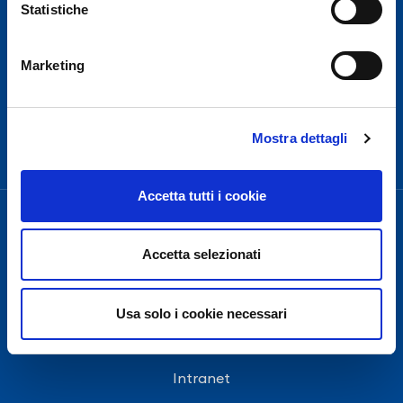
Statistiche
For security reasons and in accordance with E.N.A.C.
(National Civil Aviation Authority), Naples International
Airport is closed from 10.30pm to 3.30am, except for
Marketing
exceptional flight delays.
Need Help?
Mostra dettagli
Accetta tutti i cookie
Accetta selezionati
Contacts
Usa solo i cookie necessari
Transparency
Intranet