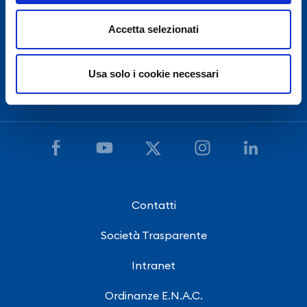
(Ente Nazionale Aviazione Civile),
l'Aeroporto Internazionale di Napoli è chiuso dalle 22:30
Accetta selezionati
alle 03:30, salvo eccezionale ritardo voli.
Usa solo i cookie necessari
Hai bisogno di assistenza?
Contatti
Società Trasparente
Intranet
Ordinanze E.N.A.C.