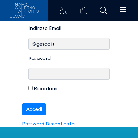
Login Area Riservata - Aeroport
Login
Login
Indirizzo Email
Password
Ricordami
Accedi
Password Dimenticata